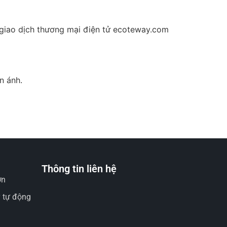
àn giao dịch thương mại điện tử ecoteway.com
n ánh.
Thông tin liên hệ
ờn
y tự động