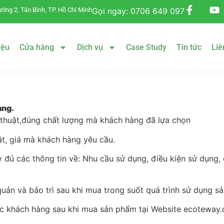
ờng 2, Tân Bình, TP. Hồ Chí Minh
Gọi ngay: 0706 649 097
iệu
Cửa hàng
Dịch vụ
Case Study
Tin tức
Liê
hàng.
thuật,đúng chất lượng mà khách hàng đã lựa chọn
ật, giá mà khách hàng yêu cầu.
ủ các thông tin về: Nhu cầu sử dụng, điều kiện sử dụng, đ
ản và bảo trì sau khi mua trong suốt quá trình sử dụng s
óc khách hàng sau khi mua sản phẩm tại Website ecoteway