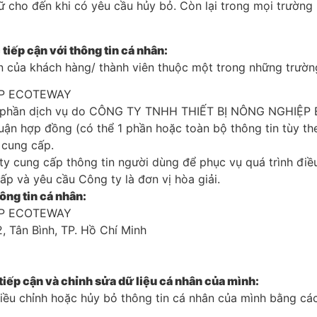
rữ cho đến khi có yêu cầu hủy bỏ. Còn lại trong mọi trường
iếp cận với thông tin cá nhân:
ân của khách hàng/ thành viên thuộc một trong những trườn
ỆP ECOTEWAY
 1 phần dịch vụ do CÔNG TY TNHH THIẾT BỊ NÔNG NGHIỆP 
uận hợp đồng (có thể 1 phần hoặc toàn bộ thông tin tùy th
 cung cấp.
y cung cấp thông tin người dùng để phục vụ quá trình điều
p và yêu cầu Công ty là đơn vị hòa giải.
hông tin cá nhân:
ỆP ECOTEWAY
, Tân Bình, TP. Hồ Chí Minh
iếp cận và chỉnh sửa dữ liệu cá nhân của mình:
điều chỉnh hoặc hủy bỏ thông tin cá nhân của mình bằng c