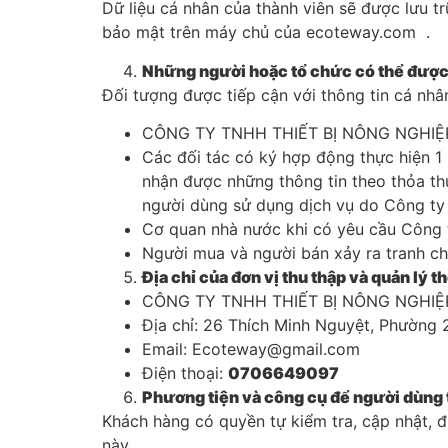
Dữ liệu cá nhân của thành viên sẽ được lưu t
bảo mật trên máy chủ của ecoteway.com .
Những người hoặc tổ chức có thể được t
Đối tượng được tiếp cận với thông tin cá nh
CÔNG TY TNHH THIẾT BỊ NÔNG NGHI
Các đối tác có ký hợp động thực hiện
nhận được những thông tin theo thỏa th
người dùng sử dụng dịch vụ do Công ty
Cơ quan nhà nước khi có yêu cầu Công t
Người mua và người bán xảy ra tranh chấ
Địa chỉ của đơn vị thu thập và quản lý t
CÔNG TY TNHH THIẾT BỊ NÔNG NGHI
Địa chỉ: 26 Thích Minh Nguyệt, Phường 2
Email: Ecoteway@gmail.com
Điện thoại:
0706649097
Phương tiện và công cụ để người dùng t
Khách hàng có quyền tự kiểm tra, cập nhật, 
này.