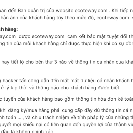
bán đến Ban quản trị của website ecoteway.com . Khi tiếp
 phản ánh của khách hàng tùy theo mức độ, ecoteway.com s
ch hàng:
way.com được ecoteway.com cam kết bảo mật tuyệt đối the
ng tin của mỗi khách hàng chỉ được thực hiện khi có sự đ
hay tiết lộ cho bên thứ 3 nào về thông tin cá nhân của k
bị hacker tấn công dẫn đến mất mát dữ liệu cá nhân khách
ử lý kịp thời và thông báo cho khách hàng được biết.
rực tuyến của khách hàng bao gồm thông tin hóa đơn kế to
i đăng ký/mua hàng phải cung cấp đầy đủ thông tin cá nhân
thanh toán …., và chịu trách nhiệm về tính pháp lý của nhữn
uyết mọi khiếu nại có liên quan đến quyền lợi của thành vi
đầu là không chính xác.