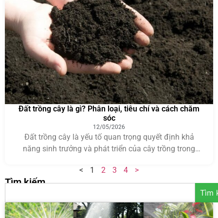
Đất trồng cây là gì? Phân loại, tiêu chí và cách chăm
sóc
12/05/2026
Đất trồng cây là yếu tố quan trọng quyết định khả
năng sinh trưởng và phát triển của cây trồng trong
nông nghiệp cũng như đời sống hằng ngày. Một loại
<
1
2
3
4
>
đất phù hợp không chỉ cung cấp dinh dưỡng cần thiết
Tìm kiếm
mà còn giúp cây phát triển bộ rễ khỏe mạnh, hấp thu
Tìm 
nước […]