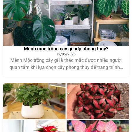
Mệnh mộc trồng cây gì hợp phong thuỷ?
19/05/2026
Mệnh Mộc trồng cây gì là thắc mắc được nhiều người
quan tâm khi lựa chọn cây phong thủy để trang trí nhà
cửa, văn phòng hoặc bàn làm việc. Theo quan niệm
ngũ hành, việc chọn đúng loại cây phù hợp với bản
mệnh không chỉ giúp không gian thêm xanh mát mà
còn […]