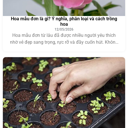
Hoa mẫu đơn là gì? Ý nghĩa, phân loại và cách trồng
hoa
12/05/2026
Hoa mẫu đơn từ lâu đã được nhiều người yêu thích
nhờ vẻ đẹp sang trọng, rực rỡ và đầy cuốn hút. Không
chỉ nổi bật với những cánh hoa lớn mềm mại, loài hoa
này còn mang ý nghĩa về sự phú quý, may mắn và
hạnh phúc trong cuộc sống. Chính vì vậy, […]