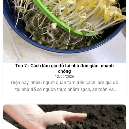
Top 7+ Cách làm giá đỗ tại nhà đơn giản, nhanh
chóng
12/05/2026
Hiện nay, nhiều người quan tâm đến cách làm giá đỗ
tại nhà để có nguồn thực phẩm sạch, an toàn và
không chứa hóa chất kích thích tăng trưởng. Giá đỗ là
loại thực phẩm quen thuộc, giàu vitamin và khoáng
chất, thường xuất hiện trong nhiều món ăn hằng ngày.
Thay vì mua […]