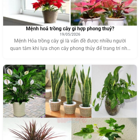
Mệnh hoả trồng cây gì hợp phong thuỷ?
19/05/2026
Mệnh Hỏa trồng cây gì là vấn đề được nhiều người
quan tâm khi lựa chọn cây phong thủy để trang trí nhà
ở, văn phòng hoặc bàn làm việc. Theo ngũ hành, việc
chọn đúng loại cây phù hợp với bản mệnh không chỉ
giúp không gian thêm xanh mát mà còn mang ý […]