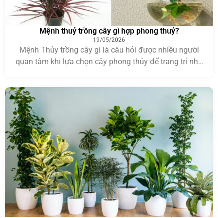
Mệnh thuỷ trồng cây gì hợp phong thuỷ?
19/05/2026
Mệnh Thủy trồng cây gì là câu hỏi được nhiều người
quan tâm khi lựa chọn cây phong thủy để trang trí nhà
ở, văn phòng hoặc bàn làm việc. Theo quan niệm ngũ
hành, việc chọn đúng loại cây hợp mệnh không chỉ
giúp không gian thêm xanh mát mà còn mang ý nghĩa
[…]