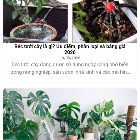
Béc tưới cây là gì? Ưu điểm, phân loại và bảng giá
2026
19/05/2026
Béc tưới cây đang được sử dụng ngày càng phổ biến
trong nông nghiệp, sân vườn, nhà kính và các mô hình
trồng cây tại nhà nhờ khả năng tối ưu lượng nước và
giảm công chăm sóc. Việc lựa chọn loại béc phù hợp
không chỉ giúp cây phát triển tốt mà còn nâng […]