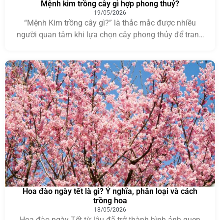
Mệnh kim trồng cây gì hợp phong thuỷ?
19/05/2026
“Mệnh Kim trồng cây gì?” là thắc mắc được nhiều
người quan tâm khi lựa chọn cây phong thủy để trang
trí nhà cửa, văn phòng hoặc không gian làm việc. Theo
quan niệm ngũ hành, việc chọn đúng loại cây phù hợp
với bản mệnh không chỉ giúp tăng tính thẩm mỹ mà
còn […]
Hoa đào ngày tết là gì? Ý nghĩa, phân loại và cách
trồng hoa
18/05/2026
Hoa đào ngày Tết từ lâu đã trở thành hình ảnh quen