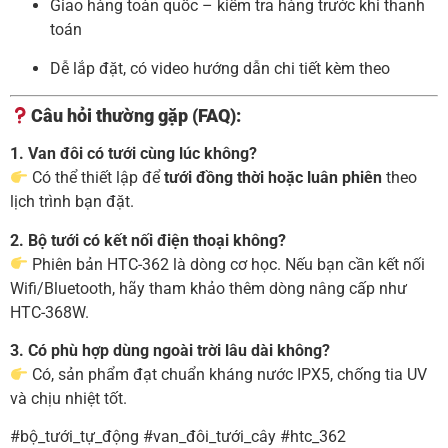
Giao hàng toàn quốc – kiểm tra hàng trước khi thanh
toán
Dễ lắp đặt, có video hướng dẫn chi tiết kèm theo
Câu hỏi thường gặp (FAQ):
1. Van đôi có tưới cùng lúc không?
Có thể thiết lập để
tưới đồng thời hoặc luân phiên
theo
lịch trình bạn đặt.
2. Bộ tưới có kết nối điện thoại không?
Phiên bản HTC-362 là dòng cơ học. Nếu bạn cần kết nối
Wifi/Bluetooth, hãy tham khảo thêm dòng nâng cấp như
HTC-368W.
3. Có phù hợp dùng ngoài trời lâu dài không?
Có, sản phẩm đạt chuẩn kháng nước IPX5, chống tia UV
và chịu nhiệt tốt.
#bộ_tưới_tự_động #van_đôi_tưới_cây #htc_362