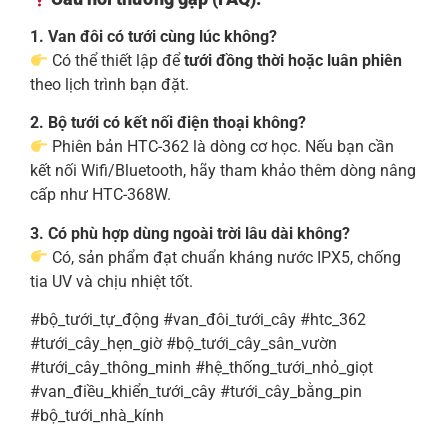
1. Van đôi có tưới cùng lúc không?
Có thể thiết lập để
tưới đồng thời hoặc luân phiên
theo lịch trình bạn đặt.
2. Bộ tưới có kết nối điện thoại không?
Phiên bản HTC-362 là dòng cơ học. Nếu bạn cần
kết nối Wifi/Bluetooth, hãy tham khảo thêm dòng nâng
cấp như HTC-368W.
3. Có phù hợp dùng ngoài trời lâu dài không?
Có, sản phẩm đạt chuẩn kháng nước IPX5, chống
tia UV và chịu nhiệt tốt.
#bộ_tưới_tự_động #van_đôi_tưới_cây #htc_362
#tưới_cây_hẹn_giờ #bộ_tưới_cây_sân_vườn
#tưới_cây_thông_minh #hệ_thống_tưới_nhỏ_giọt
#van_điều_khiển_tưới_cây #tưới_cây_bằng_pin
#bộ_tưới_nhà_kính