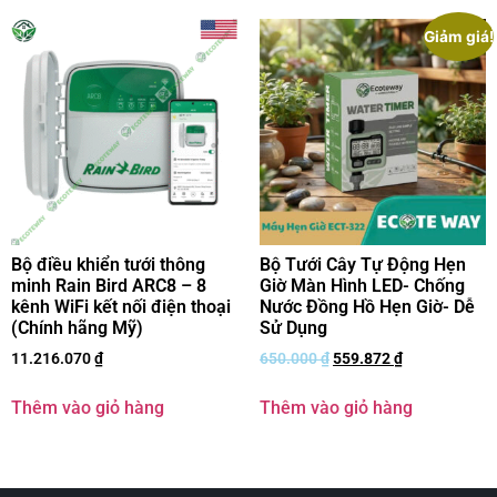
Giảm giá!
Bộ điều khiển tưới thông
Bộ Tưới Cây Tự Động Hẹn
minh Rain Bird ARC8 – 8
Giờ Màn Hình LED- Chống
kênh WiFi kết nối điện thoại
Nước Đồng Hồ Hẹn Giờ- Dễ
(Chính hãng Mỹ)
Sử Dụng
11.216.070
₫
650.000
₫
559.872
₫
Thêm vào giỏ hàng
Thêm vào giỏ hàng