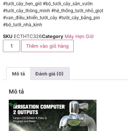
#tưới_cây_hẹn_giờ #bộ_tưới_cây_sân_vườn
#tưới_cây_thông_minh #hệ_thống_tưới_nhỏ_giọt
#van_điều_khiển_tưới_cây #tưới_cây_bằng_pin
#bộ_tưới_nhà_kính
SKU
ECTHTC326
Category
Máy Hẹn Giờ
Thêm vào giỏ hàng
Mô tả
Đánh giá (0)
Mô tả